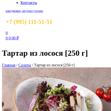
Контакты
ежедневно, круглосуточно
+7 (995) 111-51-51
0
0
0,00
₽
Тартар из лосося [250 г]
Главная
/
Салаты
/
Тартар из лосося [250 г]