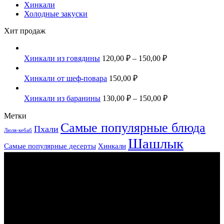
Хинкали
Холодные закуски
Хит продаж
Хинкали из говядины
120,00
₽
–
150,00
₽
Хинкали от шеф-повара
150,00
₽
Хинкали из баранины
130,00
₽
–
150,00
₽
Метки
Самые популярные блюда
Пхали
Люля-кебаб
Шашлык
Самые популярные десерты
Хинкали