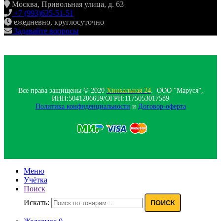
Москва, Привольная улица, д. 63
+7 (993)635-51-51
ежедневно, круглосуточно
Задавайте вопросы
Все права защищены © 2020
Хинкальная 24
. ООО “Маруся”,
ИНН:5041206659/ОГРН:1175053017589
Политика конфиденциальности‍
и
Договор-оферта
Меню
Учётка
Поиск
Искать:
ПОИСК