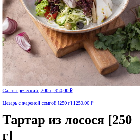
Салат греческий [200 г]
950,00
₽
Цезарь с жареной семгой [250 г]
1250,00
₽
Тартар из лосося [250
г]