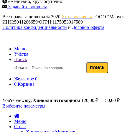
ежедневно, круглосуточно
Задавайте вопросы
Все права защищены © 2020
Хинкальная 24
. ООО “Маруся”,
ИНН:5041206659/ОГРН:1175053017589
Политика конфиденциальности‍
и
Договор-оферта
Меню
Учётка
Поиск
Искать:
ПОИСК
Желаемое
0
0
Корзина
You're viewing:
Хинкали из говядины
120,00
₽
–
150,00
₽
Выберите параметры
Меню
О нас
Хинкальная в Мытищах