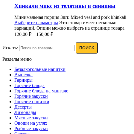
Хинкали микс из телятины и свинины
Минимальная порция 3шт. Mixed veal and pork khinkali
Выберите параметры
Этот товар имеет несколько
вариаций. Опции можно выбрать на странице товара.
120,00
₽
–
150,00
₽
Искать:
ПОИСК
Разделы меню
Безалкогольные напитки
Выпечка
Гарниры
Горячие блюда
Горячие блюда на мангале
Горячие закуски
Горячие напитки
Десерты
Лимонады
Мясные закуски
Овощи на углях
Рыбные закуски
Салаты