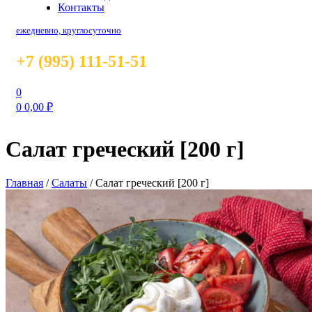
Контакты
ежедневно, круглосуточно
+7 (995) 111-51-51
0
0
0,00
₽
Салат греческий [200 г]
Главная
/
Салаты
/
Салат греческий [200 г]