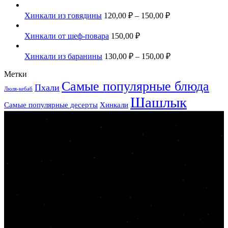
Хинкали из говядины
120,00
₽
–
150,00
₽
Хинкали от шеф-повара
150,00
₽
Хинкали из баранины
130,00
₽
–
150,00
₽
Метки
Самые популярные блюда
Пхали
Люля-кебаб
Шашлык
Самые популярные десерты
Хинкали