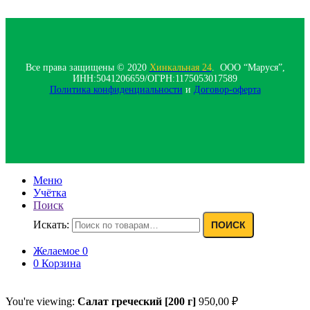
Все права защищены © 2020
Хинкальная 24
. ООО “Маруся”,
ИНН:5041206659/ОГРН:1175053017589
Политика конфиденциальности‍
и
Договор-оферта
Меню
Учётка
Поиск
Искать:
ПОИСК
Желаемое
0
0
Корзина
You're viewing:
Салат греческий [200 г]
950,00
₽