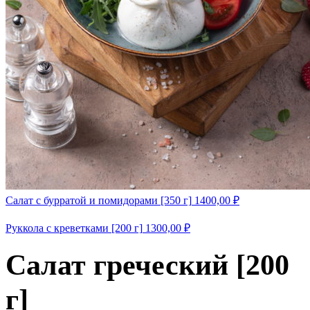
Салат с бурратой и помидорами [350 г]
1400,00
₽
Руккола с креветками [200 г]
1300,00
₽
Салат греческий [200
г]