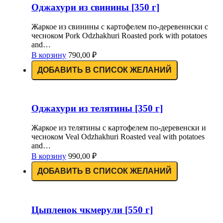
Оджахури из свинины [350 г]
Жаркое из свинины с картофелем по-деревеннски с
чесноком Pork Odzhakhuri Roasted pork with potatoes
and…
В корзину
790,00
₽
ДОБАВИТЬ В СПИСОК ЖЕЛАНИЙ
Оджахури из телятины [350 г]
Жаркое из телятины с картофелем по-деревенски и
чесноком Veal Odzhakhuri Roasted veal with potatoes
and…
В корзину
990,00
₽
ДОБАВИТЬ В СПИСОК ЖЕЛАНИЙ
Цыпленок чкмерули [550 г]