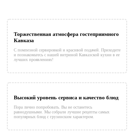
Торжественная атмосфера гостеприимного
Кавказа
C помпезной сервировкой и красивой подачей. Приходите
и познакомьтесь с нашей витриной Кавказской кухни в ее
лучших проявлениях!
Высокий уровень сервиса и качество блюд
Пора лично попробовать. Вы не останетесь
равнодушными. Мы собрали лучшие рецепты самых
популярных блюд с грузинским характером.