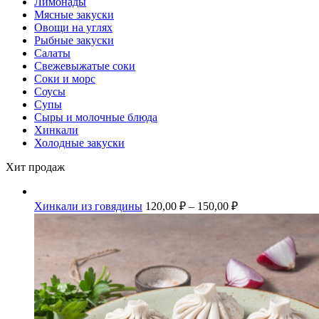
Лимонады
Мясные закуски
Овощи на углях
Рыбные закуски
Салаты
Свежевыжатые соки
Соки и морс
Соусы
Супы
Сыры и молочные блюда
Хинкали
Холодные закуски
Хит продаж
Хинкали из говядины
120,00
₽
–
150,00
₽