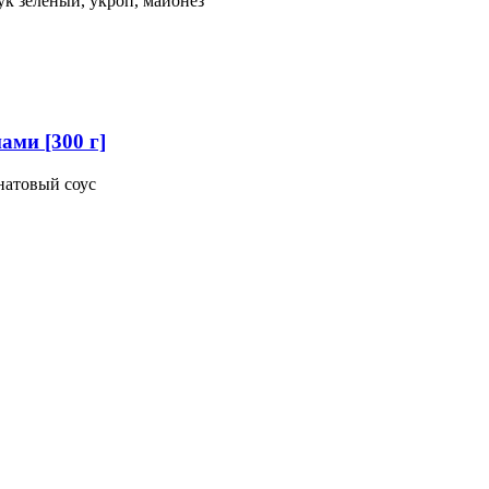
ук зеленый, укроп, майонез
ми [300 г]
натовый соус