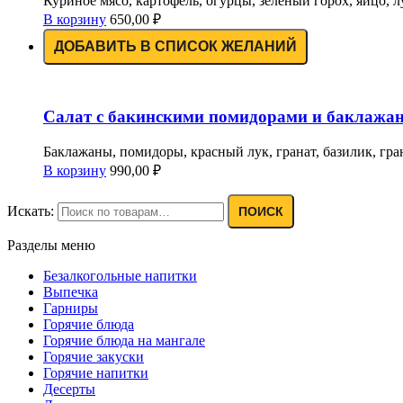
Куриное мясо, картофель, огурцы, зеленый горох, яйцо, л
В корзину
650,00
₽
ДОБАВИТЬ В СПИСОК ЖЕЛАНИЙ
Салат с бакинскими помидорами и баклажана
Баклажаны, помидоры, красный лук, гранат, базилик, гра
В корзину
990,00
₽
Искать:
ПОИСК
Разделы меню
Безалкогольные напитки
Выпечка
Гарниры
Горячие блюда
Горячие блюда на мангале
Горячие закуски
Горячие напитки
Десерты