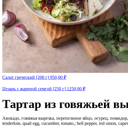
Салат греческий [200 г]
950,00
₽
Цезарь с жареной семгой [250 г]
1250,00
₽
Тартар из говяжьей вы
Авокадо, говяжья вырезка, перепелиное яйцо, огурец, помидор, 
tenderloin, quail egg, cucumber, tomato,; bell pepper, red onion, cape