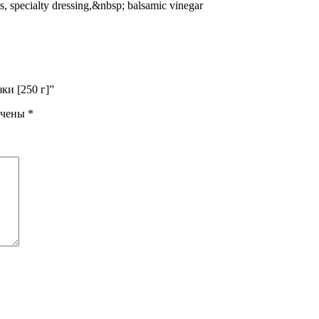
rs, specialty dressing,&nbsp; balsamic vinegar
ки [250 г]”
ечены
*