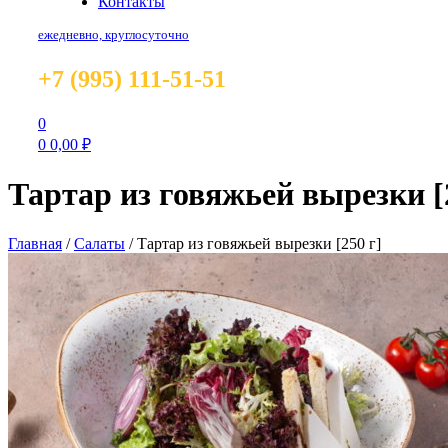
Контакты
ежедневно, круглосуточно
+7 (995) 111-51-51
0
0
0,00
₽
Тартар из говяжьей вырезки [
Главная
/
Салаты
/
Тартар из говяжьей вырезки [250 г]