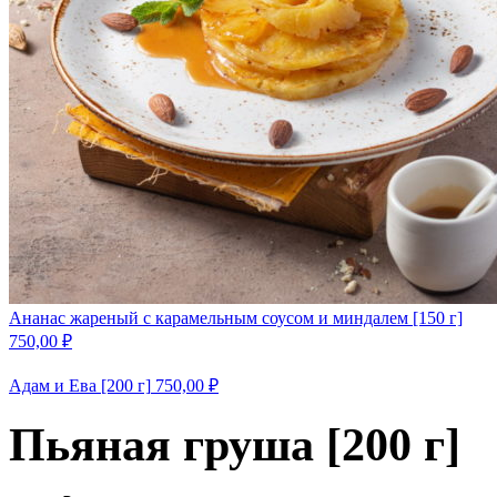
Ананас жареный с карамельным соусом и миндалем [150 г]
750,00
₽
Адам и Ева [200 г]
750,00
₽
Пьяная груша [200 г]