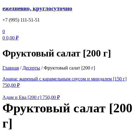
ежедневно, круглосуточно
+7 (995) 111-51-51
0
0
0,00
₽
Фруктовый салат [200 г]
Главная
/
Десерты
/
Фруктовый салат [200 г]
Ананас жареный с карамельным соусом и миндалем [150 г]
750,00
₽
Адам и Ева [200 г]
750,00
₽
Фруктовый салат [200
г]