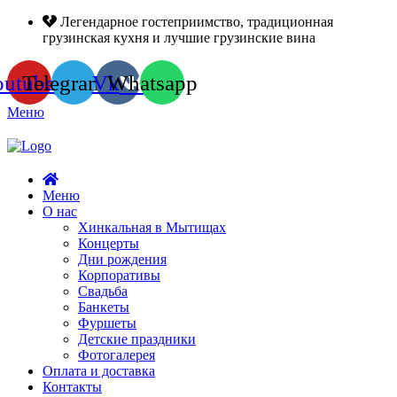
Легендарное гостеприимство, традиционная
грузинская кухня и лучшие грузинские вина
outube
Telegram
Vk
Whatsapp
Меню
Меню
О нас
Хинкальная в Мытищах
Концерты
Дни рождения
Корпоративы
Свадьба
Банкеты
Фуршеты
Детские праздники
Фотогалерея
Оплата и доставка
Контакты