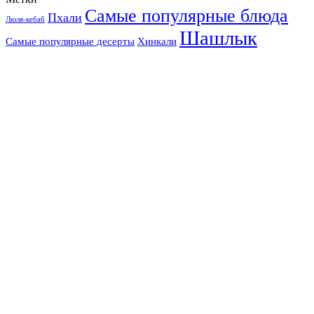
Самые популярные блюда
Пхали
Люля-кебаб
Шашлык
Самые популярные десерты
Хинкали