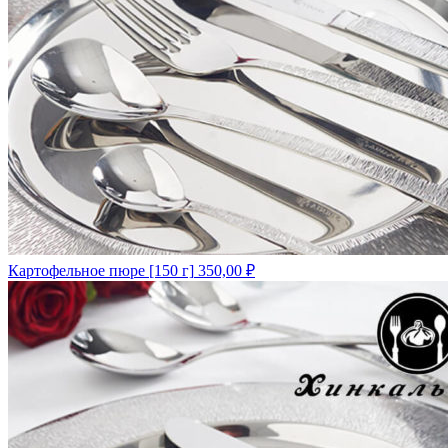
Картофельное пюре [150 г]
350,00
₽