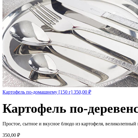
Картофель по-домашнему [150 г]
350,00
₽
Картофель по-деревенс
Простое, сытное и вкусное блюдо из картофеля, великолепный га
350,00
₽