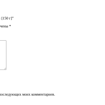
 [150 г]”
ечены
*
ля последующих моих комментариев.