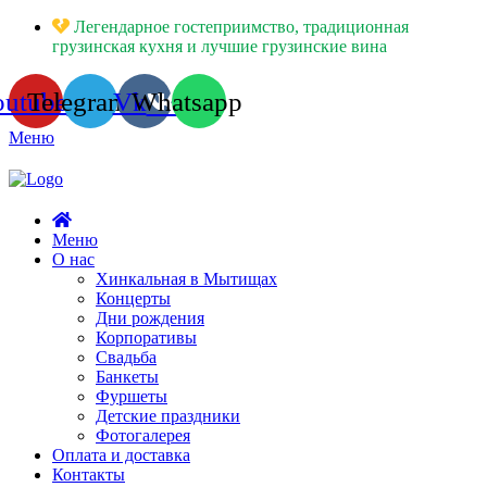
Легендарное гостеприимство, традиционная
грузинская кухня и лучшие грузинские вина
outube
Telegram
Vk
Whatsapp
Меню
Меню
О нас
Хинкальная в Мытищах
Концерты
Дни рождения
Корпоративы
Свадьба
Банкеты
Фуршеты
Детские праздники
Фотогалерея
Оплата и доставка
Контакты