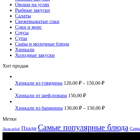
Овощи на углях
Рыбные закуски
Салаты
Свежевыжатые соки
Соки и морс
Соусы
Супы
Сыры и молочные блюда
Хинкали
Холодные закуски
Хит продаж
Хинкали из говядины
120,00
₽
–
150,00
₽
Хинкали от шеф-повара
150,00
₽
Хинкали из баранины
130,00
₽
–
150,00
₽
Метки
Самые популярные блюда
Пхали
Самы
Люля-кебаб