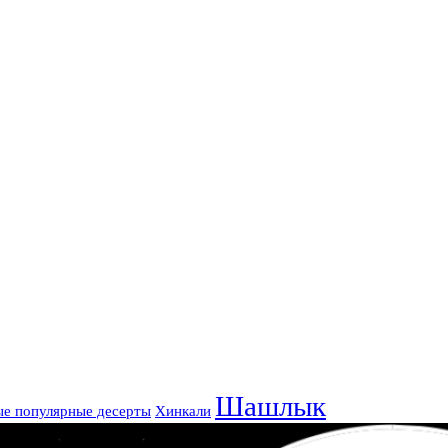
Шашлык
е популярные десерты
Хинкали