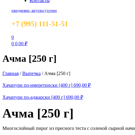
Контакты
ежедневно, круглосуточно
+7 (995) 111-51-51
0
0
0,00
₽
Ачма [250 г]
Главная
/
Выпечка
/
Ачма [250 г]
Хачапури по-имеретински [400 г]
690,00
₽
Хачапури по-аджарски [400 г]
690,00
₽
Ачма [250 г]
Многослойный пирог из пресного теста с соленой сырной нач