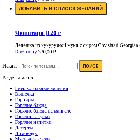
ДОБАВИТЬ В СПИСОК ЖЕЛАНИЙ
Чвиштари [120 г]
Лепешка из кукурузной муки с сыром Chvishtari Georgian cor
В корзину
320,00
₽
Искать:
ПОИСК
Разделы меню
Безалкогольные напитки
Выпечка
Гарниры
Горячие блюда
Горячие блюда на мангале
Горячие закуски
Горячие напитки
Десерты
Лимонады
Мясные закуски