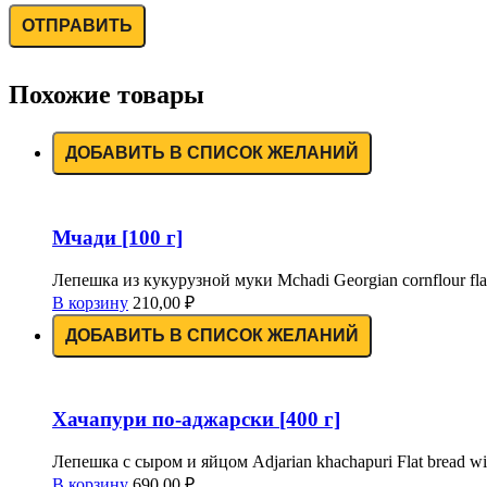
Похожие товары
ДОБАВИТЬ В СПИСОК ЖЕЛАНИЙ
Мчади [100 г]
Лепешка из кукурузной муки Mchadi Georgian cornflour fla
В корзину
210,00
₽
ДОБАВИТЬ В СПИСОК ЖЕЛАНИЙ
Хачапури по-аджарски [400 г]
Лепешка с сыром и яйцом Adjarian khachapuri Flat bread wi
В корзину
690,00
₽