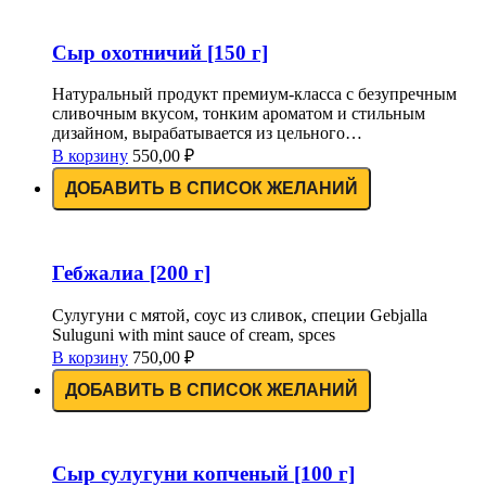
Сыр охотничий [150 г]
Натуральный продукт премиум-класса с безупречным
сливочным вкусом, тонким ароматом и стильным
дизайном, вырабатывается из цельного…
В корзину
550,00
₽
ДОБАВИТЬ В СПИСОК ЖЕЛАНИЙ
Гебжалиа [200 г]
Сулугуни с мятой, соус из сливок, специи Gebjalla
Suluguni with mint sauce of cream, spces
В корзину
750,00
₽
ДОБАВИТЬ В СПИСОК ЖЕЛАНИЙ
Сыр сулугуни копченый [100 г]