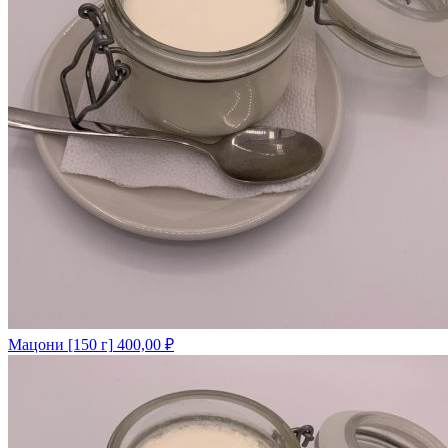
Мацони [150 г]
400,00
₽