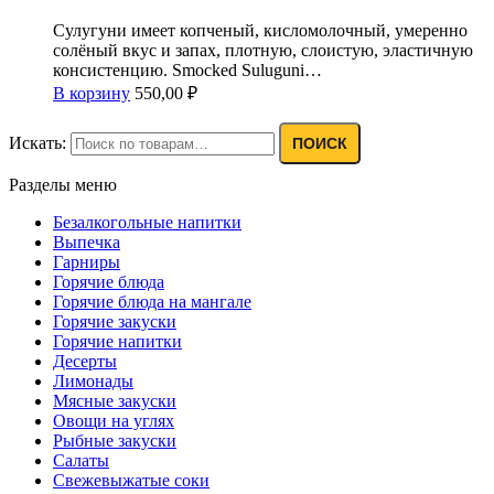
Сулугуни имеет копченый, кисломолочный, умеренно
солёный вкус и запах, плотную, слоистую, эластичную
консистенцию. Smocked Suluguni…
В корзину
550,00
₽
Искать:
ПОИСК
Разделы меню
Безалкогольные напитки
Выпечка
Гарниры
Горячие блюда
Горячие блюда на мангале
Горячие закуски
Горячие напитки
Десерты
Лимонады
Мясные закуски
Овощи на углях
Рыбные закуски
Салаты
Свежевыжатые соки