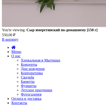
You're viewing:
Сыр имеретинский по-домашнему [150 г]
550,00
₽
В корзину
Меню
О нас
Хинкальная в Мытищах
Концерты
Дни рождения
Корпоративы
Свадьба
Банкеты
Фуршеты
Детские праздники
Фотогалерея
Оплата и доставка
Контакты