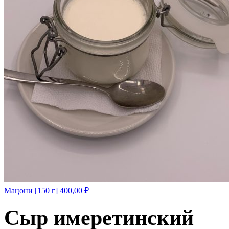
Мацони [150 г]
400,00
₽
Сыр имеретинский