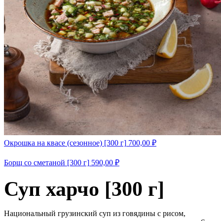
Окрошка на квасе (сезонное) [300 г]
700,00
₽
Борщ со сметаной [300 г]
590,00
₽
Суп харчо [300 г]
Национальный грузинский суп из говядины с рисом,