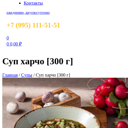
Контакты
ежедневно, круглосуточно
+7 (995) 111-51-51
0
0
0,00
₽
Суп харчо [300 г]
Главная
/
Супы
/
Суп харчо [300 г]