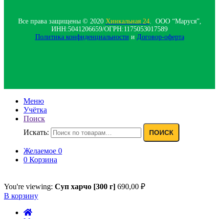
Все права защищены © 2020
Хинкальная 24
. ООО “Маруся”,
ИНН:5041206659/ОГРН:1175053017589
Политика конфиденциальности‍
и
Договор-оферта
Меню
Учётка
Поиск
Искать:
ПОИСК
Желаемое
0
0
Корзина
You're viewing:
Суп харчо [300 г]
690,00
₽
В корзину