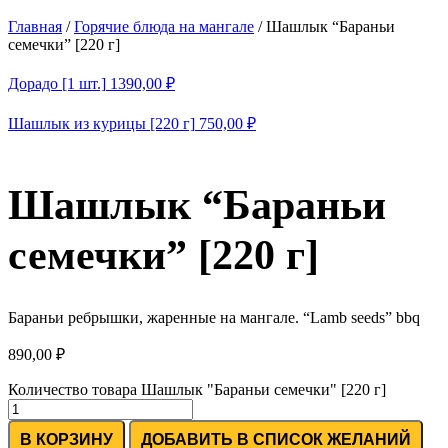
Главная
/
Горячие блюда на мангале
/
Шашлык “Бараньи
семечки” [220 г]
Дорадо [1 шт.]
1390,00
₽
Шашлык из курицы [220 г]
750,00
₽
Шашлык “Бараньи
семечки” [220 г]
Бараньи ребрышки, жаренные на мангале. “Lamb seeds” bbq
890,00
₽
Количество товара Шашлык "Бараньи семечки" [220 г]
В КОРЗИНУ
ДОБАВИТЬ В СПИСОК ЖЕЛАНИЙ