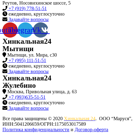
Реутов, Носовихинское шоссе, 5
+7 (919) 778-51-51
ежедневно, круглосуточно
Задавайте вопросы
outube
Telegram
Vk
Хинкальная24
Мытищи
Мытищи, ул. Мира, с30
+7 (995) 111-51-51
ежедневно, круглосуточно
Задавайте вопросы
Хинкальная24
Жулебино
Москва, Привольная улица, д. 63
+7 (993)635-51-51
ежедневно, круглосуточно
Задавайте вопросы
Все права защищены © 2020
Хинкальная 24
. ООО “Маруся”,
ИНН:5041206659/ОГРН:1175053017589
Политика конфиденциальности‍
и
Договор-оферта