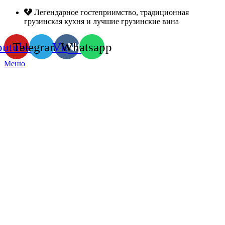
Легендарное гостеприимство, традиционная
грузинская кухня и лучшие грузинские вина
outube
Telegram
Vk
Whatsapp
Меню