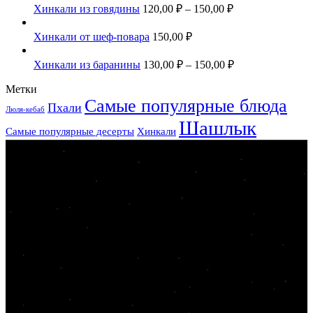
Хинкали из говядины
120,00
₽
–
150,00
₽
Хинкали от шеф-повара
150,00
₽
Хинкали из баранины
130,00
₽
–
150,00
₽
Метки
Самые популярные блюда
Пхали
Люля-кебаб
Шашлык
Самые популярные десерты
Хинкали