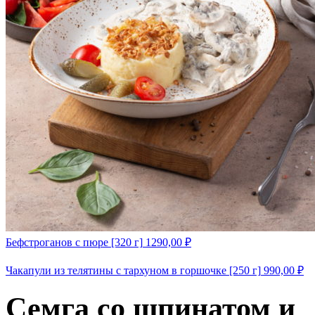
Бефстроганов с пюре [320 г]
1290,00
₽
Чакапули из телятины с тархуном в горшочке [250 г]
990,00
₽
Семга со шпинатом и