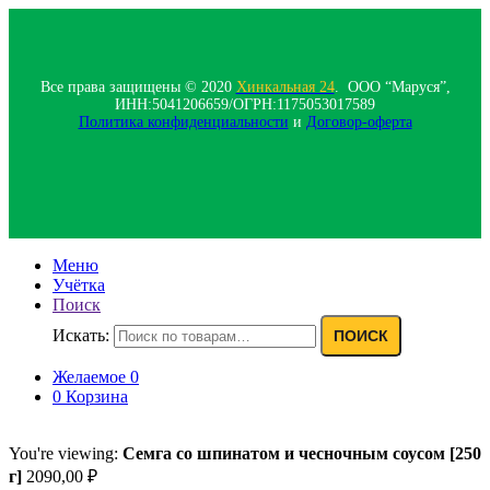
Все права защищены © 2020
Хинкальная 24
. ООО “Маруся”,
ИНН:5041206659/ОГРН:1175053017589
Политика конфиденциальности‍
и
Договор-оферта
Меню
Учётка
Поиск
Искать:
ПОИСК
Желаемое
0
0
Корзина
You're viewing:
Семга со шпинатом и чесночным соусом [250
г]
2090,00
₽