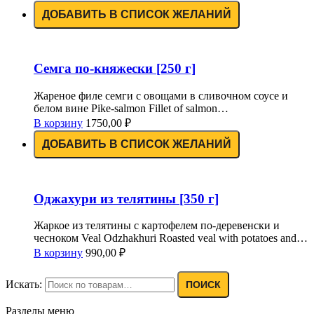
ДОБАВИТЬ В СПИСОК ЖЕЛАНИЙ
Семга по-княжески [250 г]
Жареное филе семги с овощами в сливочном соусе и
белом вине Pike-salmon Fillet of salmon…
В корзину
1750,00
₽
ДОБАВИТЬ В СПИСОК ЖЕЛАНИЙ
Оджахури из телятины [350 г]
Жаркое из телятины с картофелем по-деревенски и
чесноком Veal Odzhakhuri Roasted veal with potatoes and…
В корзину
990,00
₽
Искать:
ПОИСК
Разделы меню