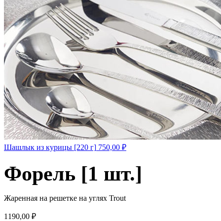
Шашлык из курицы [220 г]
750,00
₽
Форель [1 шт.]
Жаренная на решетке на углях Trout
1190,00
₽