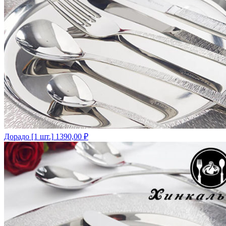
Дорадо [1 шт.]
1390,00
₽