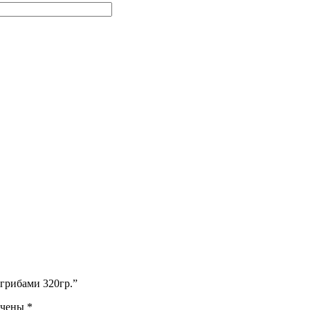
 грибами 320гр.”
ечены
*