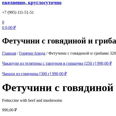
ежедневно, круглосуточно
+7 (995) 111-51-51
0
0
0,00
₽
Фетучини с говядиной и гриба
Главная
/
Горячие блюда
/
Фетучини с говядиной и грибами 320
Чакапули из телятины с тархуном в горшочке [250 г]
990,00
₽
Чанахи из говядины [300 г]
990,00
₽
Фетучини с говядиной 
Fettuccine with beef and mushrooms
990,00
₽