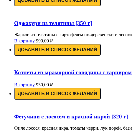
ДОБАВИТЬ В СПИСОК ЖЕЛАНИЙ
Оджахури из телятины [350 г]
Жаркое из телятины с картофелем по-деревенски и чесноко
В корзину
990,00
₽
ДОБАВИТЬ В СПИСОК ЖЕЛАНИЙ
Котлеты из мраморной говядины с гарниром 
В корзину
950,00
₽
ДОБАВИТЬ В СПИСОК ЖЕЛАНИЙ
Фетучини с лососем и красной икрой [320 г]
Филе лосося, красная икра, томаты черри, лук порей, бази