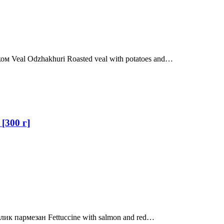
м Veal Odzhakhuri Roasted veal with potatoes and…
[300 г]
лик пармезан Fettuccine with salmon and red…