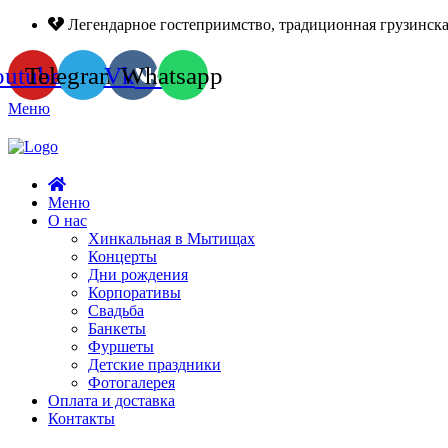
Легендарное гостеприимство, традиционная грузинска
outube
Telegram
Vk
Whatsapp
Меню
Меню
О нас
Хинкальная в Мытищах
Концерты
Дни рождения
Корпоративы
Свадьба
Банкеты
Фуршеты
Детские праздники
Фотогалерея
Оплата и доставка
Контакты