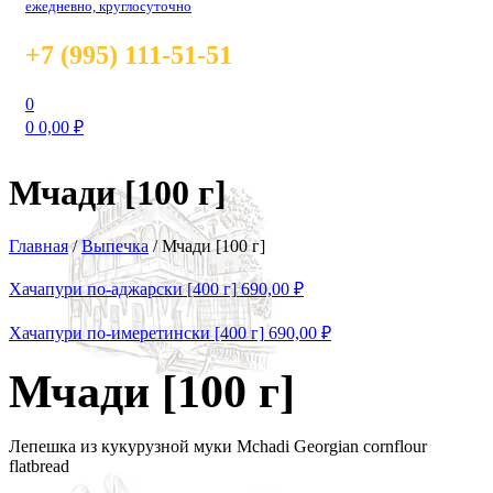
ежедневно, круглосуточно
+7 (995) 111-51-51
0
0
0,00
₽
Мчади [100 г]
Главная
/
Выпечка
/
Мчади [100 г]
Хачапури по-аджарски [400 г]
690,00
₽
Хачапури по-имеретински [400 г]
690,00
₽
Мчади [100 г]
Лепешка из кукурузной муки Mchadi Georgian cornflour
flatbread