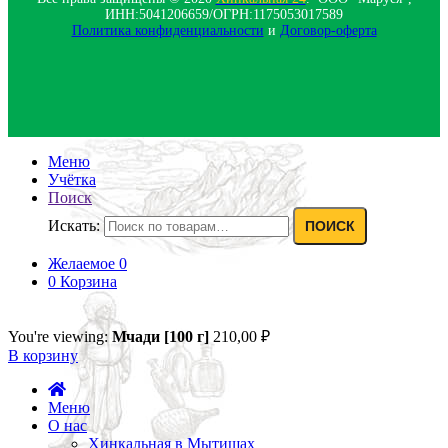
ИНН:5041206659/ОГРН:1175053017589
Политика конфиденциальности‍
и
Договор-оферта
Меню
Учётка
Поиск
Искать:
ПОИСК
Желаемое
0
0
Корзина
You're viewing:
Мчади [100 г]
210,00
₽
В корзину
Меню
О нас
Хинкальная в Мытищах