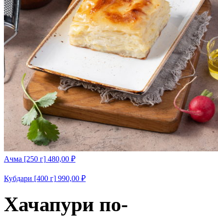
Ачма [250 г]
480,00
₽
Кубдари [400 г]
990,00
₽
Хачапури по-