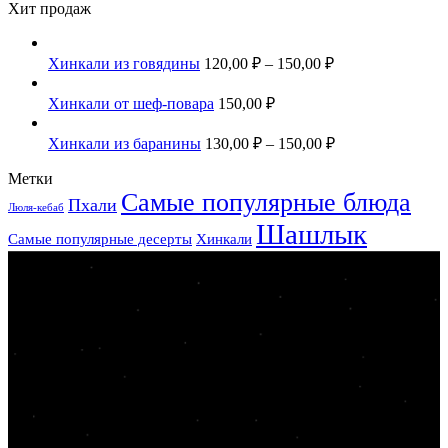
Хит продаж
Хинкали из говядины
120,00
₽
–
150,00
₽
Хинкали от шеф-повара
150,00
₽
Хинкали из баранины
130,00
₽
–
150,00
₽
Метки
Самые популярные блюда
Пхали
Люля-кебаб
Шашлык
Самые популярные десерты
Хинкали