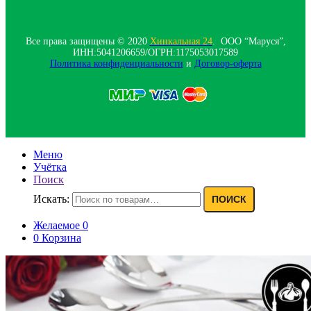
Все права защищены © 2020
Хинкальная 24
. ООО “Маруся”,
ИНН:5041206659/ОГРН:1175053017589
Политика конфиденциальности‍
и
Договор-оферта
Меню
Учётка
Поиск
Искать:
ПОИСК
Желаемое
0
0
Корзина