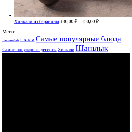
Хинкали из баранины
130,00
₽
–
150,00
₽
Метки
Самые популярные блюда
Пхали
Люля-кебаб
Шашлык
Самые популярные десерты
Хинкали