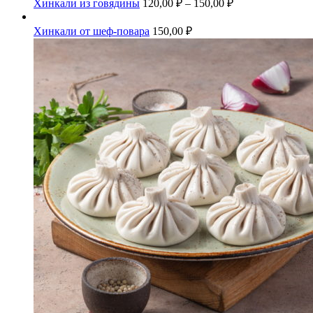
Хинкали из говядины
120,00
₽
–
150,00
₽
Хинкали от шеф-повара
150,00
₽