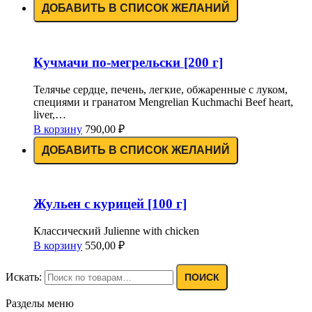
ДОБАВИТЬ В СПИСОК ЖЕЛАНИЙ
Кучмачи по-мегрельски [200 г]
Телячье сердце, печень, легкие, обжаренные с луком,
специями и гранатом Mengrelian Kuchmachi Beef heart,
liver,…
В корзину
790,00
₽
ДОБАВИТЬ В СПИСОК ЖЕЛАНИЙ
Жульен с курицей [100 г]
Классический Julienne with chicken
В корзину
550,00
₽
Искать:
ПОИСК
Разделы меню