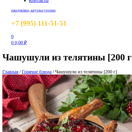
Контакты
ежедневно, круглосуточно
+7 (995) 111-51-51
0
0
0,00
₽
Чашушули из телятины [200 г
Главная
/
Горячие блюда
/
Чашушули из телятины [200 г]