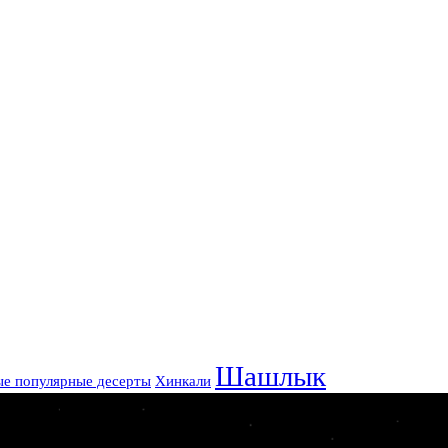
Шашлык
е популярные десерты
Хинкали