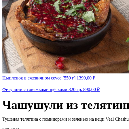
Цыпленок в ежевичном соусе [550 г]
1390,00
₽
Фетучини с говяжьими щёчками 320 гр.
890,00
₽
Чашушули из телятины
Тушеная телятина с помидорами и зеленью на кеци Veal Chashushul