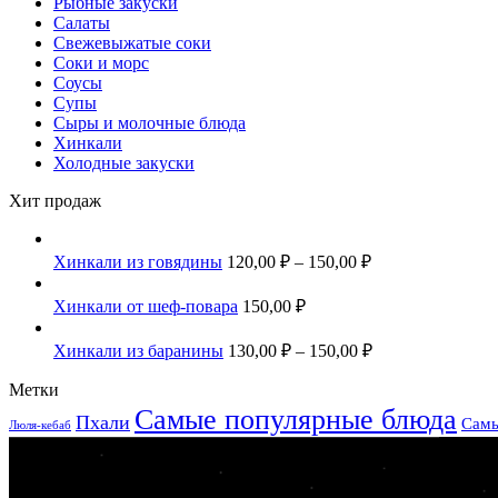
Рыбные закуски
Салаты
Свежевыжатые соки
Соки и морс
Соусы
Супы
Сыры и молочные блюда
Хинкали
Холодные закуски
Хит продаж
Хинкали из говядины
120,00
₽
–
150,00
₽
Хинкали от шеф-повара
150,00
₽
Хинкали из баранины
130,00
₽
–
150,00
₽
Метки
Самые популярные блюда
Пхали
Самы
Люля-кебаб