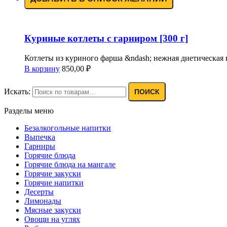
Куриные котлеты с гарниром [300 г]
Котлеты из куриного фарша &ndash; нежная диетическая в
В корзину
850,00
₽
Искать:
ПОИСК
Разделы меню
Безалкогольные напитки
Выпечка
Гарниры
Горячие блюда
Горячие блюда на мангале
Горячие закуски
Горячие напитки
Десерты
Лимонады
Мясные закуски
Овощи на углях