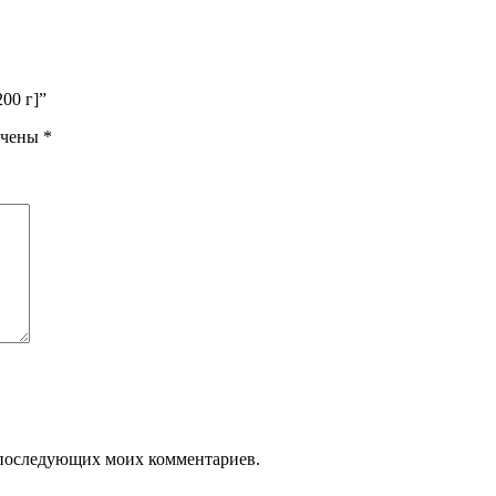
00 г]”
ечены
*
ля последующих моих комментариев.