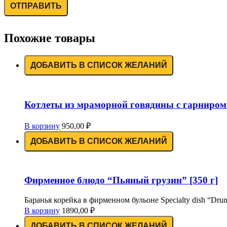
Похожие товары
ДОБАВИТЬ В СПИСОК ЖЕЛАНИЙ
Котлеты из мраморной говядины с гарниром 
В корзину
950,00
₽
ДОБАВИТЬ В СПИСОК ЖЕЛАНИЙ
Фирменное блюдо “Пьяный грузин” [350 г]
Баранья корейка в фирменном бульоне Specialty dish “Drunk 
В корзину
1890,00
₽
ДОБАВИТЬ В СПИСОК ЖЕЛАНИЙ