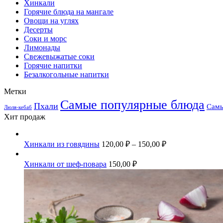
Хинкали
Горячие блюда на мангале
Овощи на углях
Десерты
Соки и морс
Лимонады
Свежевыжатые соки
Горячие напитки
Безалкогольные напитки
Метки
Самые популярные блюда
Пхали
Самы
Люля-кебаб
Хит продаж
Хинкали из говядины
120,00
₽
–
150,00
₽
Хинкали от шеф-повара
150,00
₽