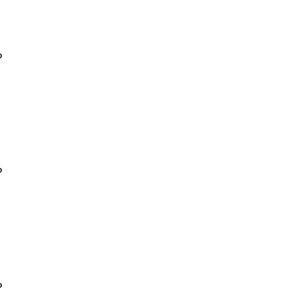
₽
₽
₽