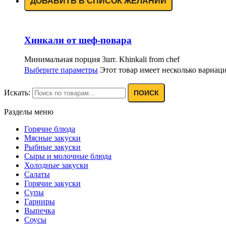
ДОБАВИТЬ В СПИСОК ЖЕЛАНИЙ
Хинкали от шеф-повара
Минимальная порция 3шт. Khinkali from chef
Выберите параметры
Этот товар имеет несколько вариац
Искать:
ПОИСК
Разделы меню
Горячие блюда
Мясные закуски
Рыбные закуски
Сыры и молочные блюда
Холодные закуски
Салаты
Горячие закуски
Супы
Гарниры
Выпечка
Соусы